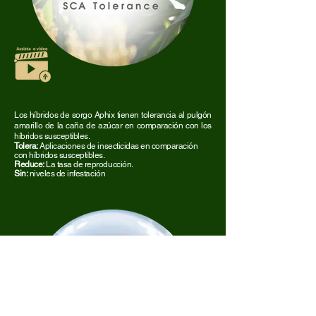
Los híbridos de sorgo Aphix tienen tolerancia al pulgón
amarillo de la caña de azúcar en comparación con los
híbridos susceptibles.
Tolera:
Aplicaciones de insecticidas en comparación
con híbridos susceptibles.
Reduce:
La tasa de reproducción.
Sin:
niveles de infestación