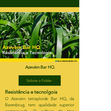
Azevém Bar HQ
Solicite o Folder
Resistência e tecnolgoia
O Azevém tetraploide Bar HQ, da
Barenbrug, tem qualidade superior
comprovada. O cultivar do tipo